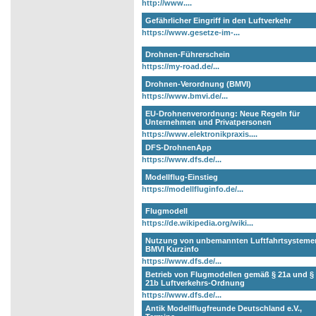
http://www....
Gefährlicher Eingriff in den Luftverkehr
https://www.gesetze-im-...
Drohnen-Führerschein
https://my-road.de/...
Drohnen-Verordnung (BMVI)
https://www.bmvi.de/...
EU-Drohnenverordnung: Neue Regeln für
Unternehmen und Privatpersonen
https://www.elektronikpraxis....
DFS-DrohnenApp
https://www.dfs.de/...
Modellflug-Einstieg
https://modellfluginfo.de/...
Flugmodell
https://de.wikipedia.org/wiki...
Nutzung von unbemannten Luftfahrtsysteme
BMVI Kurzinfo
https://www.dfs.de/...
Betrieb von Flugmodellen gemäß § 21a und §
21b Luftverkehrs-Ordnung
https://www.dfs.de/...
Antik Modellflugfreunde Deutschland e.V.,