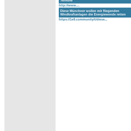
Termine
http://www....
Diese Münchner wollen mit fliegenden
Windkraftanlagen die Energiewende retten
https://1e9.community/t/diese...