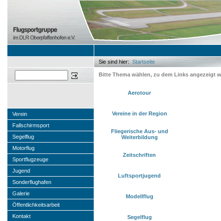
Sie sind hier:
Startseite
Sie sind hier
Suchen
Bitte Thema wählen, zu dem Links angezeigt w
Aerotour
Vereine in der Region
Verein
Fallschirmsport
Fliegerische Aus- und
Segelflug
Weiterbildung
Motorflug
Zeitschriften
Sportflugzeuge
Jugend
Luftsportjugend
Sonderflughafen
Galerie
Modellflug
Öffentlichkeitsarbeit
Kontakt
Segelflug