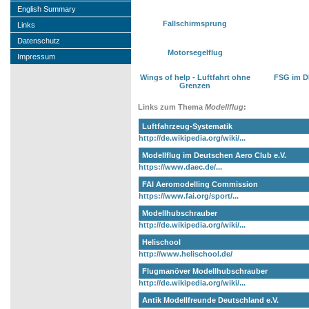
English Summary
Fallschirmsprung
Links
Datenschutz
Motorsegelflug
Impressum
Wings of help - Luftfahrt ohne
FSG im DL
Grenzen
Links zum Thema
Modellflug
:
Luftfahrzeug-Systematik
http://de.wikipedia.org/wiki/...
Modellflug im Deutschen Aero Club e.V.
https://www.daec.de/...
FAI Aeromodelling Commission
https://www.fai.org/sport/...
Modellhubschrauber
http://de.wikipedia.org/wiki/...
Helischool
http://www.helischool.de/
Flugmanöver Modellhubschrauber
http://de.wikipedia.org/wiki/...
Antik Modellfreunde Deutschland e.V.