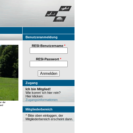
Benutzeranmeldung
RESI-Benutzername
*
RESI-Passwort
*
Zugang
Ich bin Mitglied!
Wie komm' ich hier rein?
Hier klicken:
Zugangsinformationen
er der
and
Mitgliederbereich
^ Bitte oben einloggen, der
Mitgliederbereich erscheint dann.