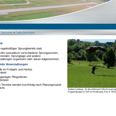
Startseite
»
Fallschirmsport
eb
n regelmäßiger Sprungbetrieb statt.
erden sporadisch verschiedene Sprungwochen,
nenden, Sprungtage und andere
taltungen organisiert oder daran teilgenommen.
nde Veranstaltungen
ls im Frühjahr und Herbst
nland
gerlager Pfingstferien
dsheim
n Termine werden kurzfristig nach Planungsstand
icht.
Saubere Landung – für die erfahrenen Fallschirmspring
Flugsportgruppe im DLR ein Kinderspiel_Foto: K. Weil