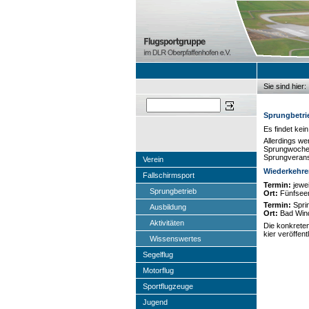
Sie sind hier:
Sie sind hier
Suchen
Sprungbetri
Es findet kei
Allerdings w
Sprungwoche
Sprungverans
Verein
Wiederkehre
Fallschirmsport
Termin:
jewei
Sprungbetrieb
Ort:
Fünfsee
Termin:
Sprin
Ausbildung
Ort:
Bad Win
Aktivitäten
Die konkrete
kier veröffentl
Wissenswertes
Segelflug
Motorflug
Sportflugzeuge
Jugend