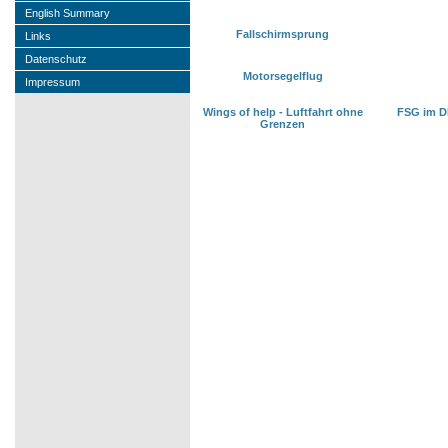
English Summary
Fallschirmsprung
Links
Datenschutz
Motorsegelflug
Impressum
Wings of help - Luftfahrt ohne
FSG im DL
Grenzen