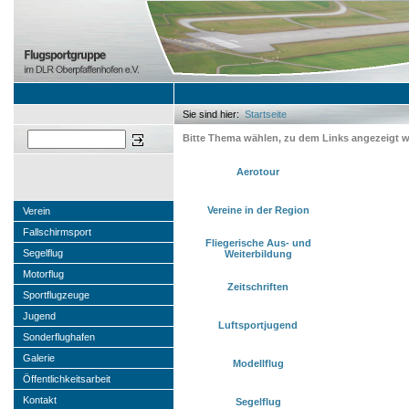
Sie sind hier:
Startseite
Sie sind hier
Suchen
Bitte Thema wählen, zu dem Links angezeigt w
Aerotour
Vereine in der Region
Verein
Fallschirmsport
Fliegerische Aus- und
Segelflug
Weiterbildung
Motorflug
Zeitschriften
Sportflugzeuge
Jugend
Luftsportjugend
Sonderflughafen
Galerie
Modellflug
Öffentlichkeitsarbeit
Kontakt
Segelflug