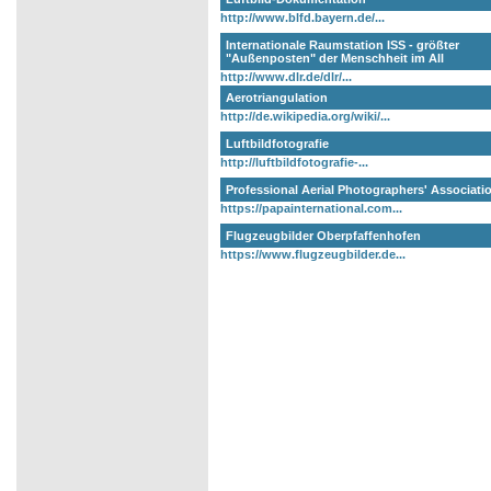
http://www.blfd.bayern.de/...
Internationale Raumstation ISS - größter
"Außenposten" der Menschheit im All
http://www.dlr.de/dlr/...
Aerotriangulation
http://de.wikipedia.org/wiki/...
Luftbildfotografie
http://luftbildfotografie-...
Professional Aerial Photographers' Associati
https://papainternational.com...
Flugzeugbilder Oberpfaffenhofen
https://www.flugzeugbilder.de...