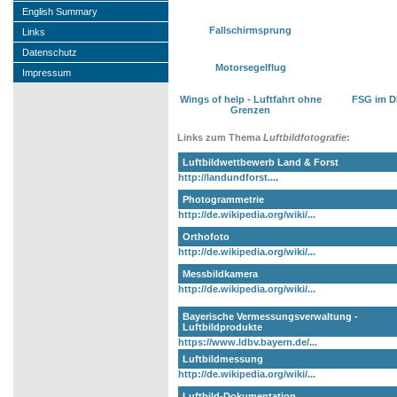
English Summary
Fallschirmsprung
Links
Datenschutz
Motorsegelflug
Impressum
Wings of help - Luftfahrt ohne
FSG im DL
Grenzen
Links zum Thema
Luftbildfotografie
:
Luftbildwettbewerb Land & Forst
http://landundforst....
Photogrammetrie
http://de.wikipedia.org/wiki/...
Orthofoto
http://de.wikipedia.org/wiki/...
Messbildkamera
http://de.wikipedia.org/wiki/...
Bayerische Vermessungsverwaltung -
Luftbildprodukte
https://www.ldbv.bayern.de/...
Luftbildmessung
http://de.wikipedia.org/wiki/...
Luftbild-Dokumentation