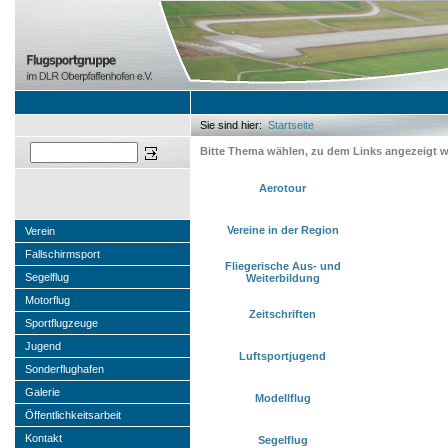
Sie sind hier:
Startseite
Sie sind hier
Suchen
Bitte Thema wählen, zu dem Links angezeigt w
Aerotour
Vereine in der Region
Verein
Fallschirmsport
Fliegerische Aus- und
Segelflug
Weiterbildung
Motorflug
Zeitschriften
Sportflugzeuge
Jugend
Luftsportjugend
Sonderflughafen
Galerie
Modellflug
Öffentlichkeitsarbeit
Kontakt
Segelflug