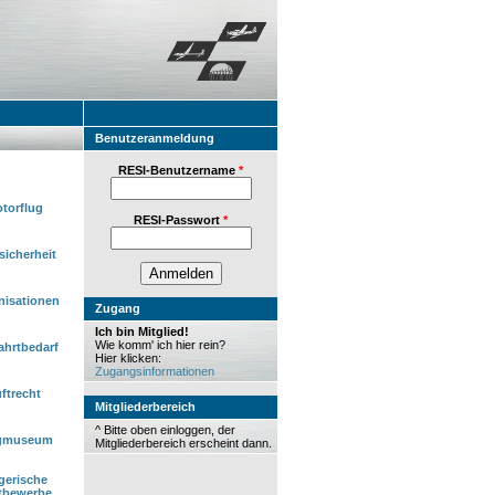
Benutzeranmeldung
RESI-Benutzername
*
torflug
RESI-Passwort
*
sicherheit
nisationen
Zugang
Ich bin Mitglied!
Wie komm' ich hier rein?
ahrtbedarf
Hier klicken:
Zugangsinformationen
ftrecht
Mitgliederbereich
^ Bitte oben einloggen, der
gmuseum
Mitgliederbereich erscheint dann.
egerische
tbewerbe