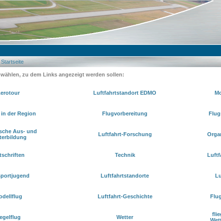
Startseite
 wählen, zu dem Links angezeigt werden sollen:
erotour
Luftfahrtstandort EDMO
Mo
 in der Region
Flugvorbereitung
Flug
ische Aus- und
Luftfahrt-Forschung
Orga
terbildung
tschriften
Technik
Luftf
sportjugend
Luftfahrtstandorte
Lu
dellflug
Luftfahrt-Geschichte
Flu
fli
egelflug
Wetter
Wet