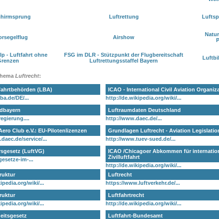
chirmsprung
Luftrettung
Luftsp
Natur
rsegelflug
Airshow
P
lp - Luftfahrt ohne
FSG im DLR - Stützpunkt der Flugbereitschaft
Luftbi
Grenzen
Luftrettungsstaffel Bayern
Thema
Luftrecht
:
fahrtbehörden (LBA)
ICAO - International Civil Aviation Organiz
ba.de/DE/...
http://de.wikipedia.org/wiki/...
dbayern
Luftraumdaten Deutschland
egierung....
http://www.daec.de/...
ero Club e.V.: EU-Pilotenlizenzen
Grundlagen Luftrecht - Aviation Legislatio
daec.de/service/...
http://www.tuev-sued.de/...
rsgesetz (LuftVG)
ICAO /Chicagoer Abkommen für internatio
Zivilluftfahrt
esetze-im-...
http://de.wikipedia.org/wiki/...
ruktur
Luftrecht
ipedia.org/wiki/...
https://www.luftverkehr.de/...
ruktur
Luftfahrtrecht
ipedia.org/wiki/...
http://de.wikipedia.org/wiki/...
heitsgesetz
Luftfahrt-Bundesamt