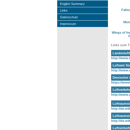
English Summary
Falls
Links
Datenschutz
Moto
Impressum
Wings of he
Links zum 
Landesluft
http://www.l
Luftamt Sü
http://www.r
Deutscher A
https://www.
Luftverkeh
http://www.g
Luftraumst
http://de.wik
Luftraumst
http://de.wik
Luftsicher