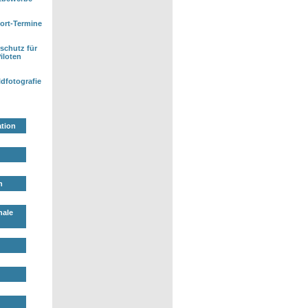
ort-Termine
schutz für
iloten
ldfotografie
ation
n
nale