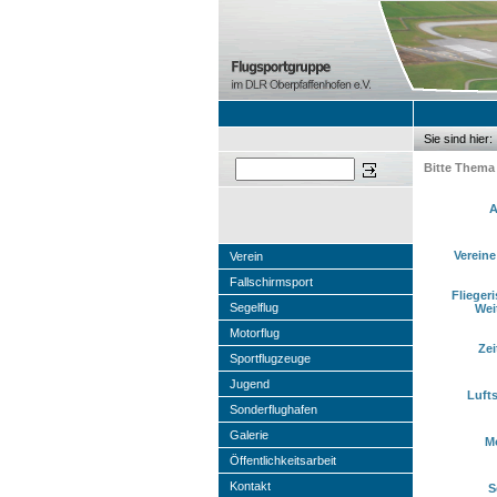
Sie sind hier:
Sie sind hier
Suchen
Bitte Thema
A
Vereine
Verein
Fallschirmsport
Flieger
Segelflug
Wei
Motorflug
Zei
Sportflugzeuge
Jugend
Luft
Sonderflughafen
Galerie
Mo
Öffentlichkeitsarbeit
Kontakt
S