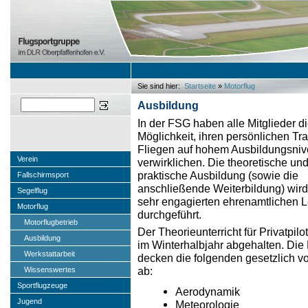
Sie sind hier:
Startseite
»
Motorflug
Sie sind hier
Suchen
Ausbildung
In der FSG haben alle Mitglieder d
Möglichkeit, ihren persönlichen T
Fliegen auf hohem Ausbildungsniv
Verein
verwirklichen. Die theoretische un
praktische Ausbildung (sowie die
Fallschirmsport
anschließende Weiterbildung) wird
Segelflug
sehr engagierten ehrenamtlichen L
Motorflug
durchgeführt.
Motorflugbetrieb
Der Theorieunterricht für Privatpilo
Ausbildung
im Winterhalbjahr abgehalten. Die
Werkstattarbeit
decken die folgenden gesetzlich
ab:
Wissenswertes
Sportflugzeuge
Aerodynamik
Jugend
Meteorologie