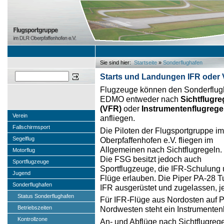
Sie sind hier:
Startseite
»
Sonderflughafen
Sie sind hier
Suchen
Starts und Landungen IFR oder
Flugzeuge können den Sonderflug
EDMO entweder nach
Sichtflugre
(VFR)
oder
Instrumentenflugregel
Verein
anfliegen.
Fallschirmsport
Die Piloten der Flugsportgruppe i
Oberpfaffenhofen e.V. fliegen im
Segelflug
Allgemeinen nach Sichtflugregeln.
Motorflug
Die FSG besitzt jedoch auch
Sportflugzeuge
Sportflugzeuge, die IFR-Schulung 
Jugend
Flüge erlauben. Die Piper PA-28 
Sonderflughafen
IFR ausgerüstet und zugelassen, j
Status Sonderflughafen
Für IFR-Flüge aus Nordosten auf P
Betriebszeiten
Nordwesten steht ein Instrumenten
Kontrollzone
An- und Abflüge nach Sichtflugreg