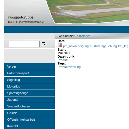
Sie sind hier:
Startseite
Sie sind hier
Datei:
Suchen
pm_ankuendigung-ausbildungsuebung-lrst_fsg-
Stand:
Mai 2017
Dateirubrik:
Presse
Tags:
Verein
Pressemitteilung
Fallschirmsport
Segelflug
Motorflug
Sportflugzeuge
Jugend
Sonderflughafen
Galerie
Öffentlichkeitsarbeit
Kontakt