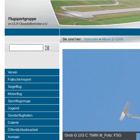
Sie sind hier:
Startseite
»
Album D-5208
Sie sind hier
Suchen
Verein
Fallschirmsport
Segelflug
Motorflug
Sportflugzeuge
Jugend
Sonderflughafen
Galerie
Öffentlichkeitsarbeit
Grob G 103 C TWIN III_Foto: FSG
Kontakt