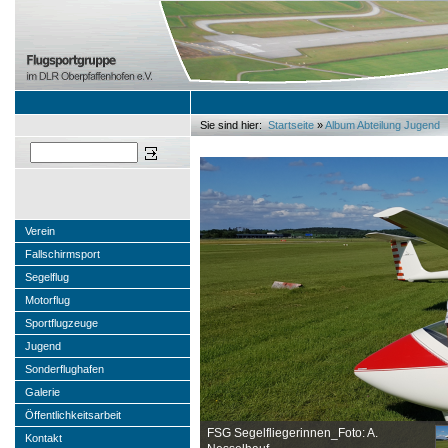
Sie sind hier:
Startseite
»
Album Abteilung Jugend
Sie sind hier
Suchen
Verein
Fallschirmsport
Segelflug
Motorflug
Sportflugzeuge
Jugend
Sonderflughafen
Galerie
Öffentlichkeitsarbeit
FSG Segelfliegerinnen_Foto: A.
Kontakt