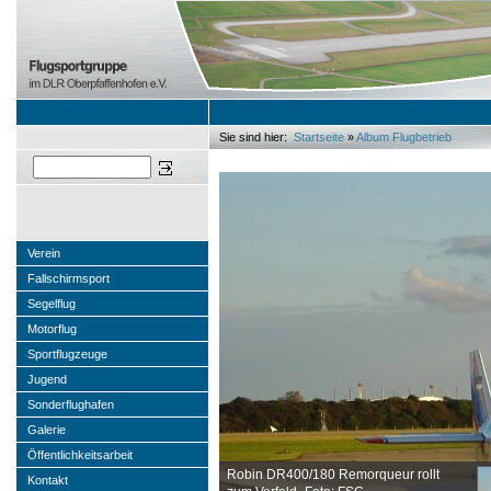
Sie sind hier:
Startseite
»
Album Flugbetrieb
Sie sind hier
Suchen
Verein
Fallschirmsport
Segelflug
Motorflug
Sportflugzeuge
Jugend
Sonderflughafen
Galerie
Öffentlichkeitsarbeit
Robin DR400/180 Remorqueur rollt
Kontakt